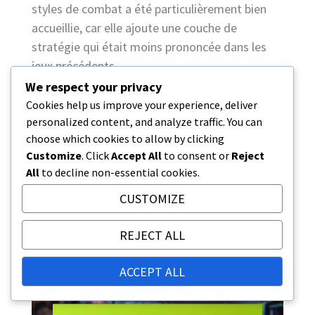
styles de combat a été particulièrement bien
accueillie, car elle ajoute une couche de
stratégie qui était moins prononcée dans les
jeux précédents.
We respect your privacy
Cependant, certains joueurs ont exprimé des
Cookies help us improve your experience, deliver
préoccupations concernant les problèmes
personalized content, and analyze traffic. You can
d’équilibre qui peuvent découler d’une
choose which cookies to allow by clicking
Customize
. Click
Accept All
to consent or
Reject
personnalisation excessive. Les développeurs
All
to decline non-essential cookies.
surveillent activement les retours pour
s’assurer que, tout en permettant aux joueurs
CUSTOMIZE
une liberté créative, l’intégrité compétitive du
jeu reste intacte.
REJECT ALL
ACCEPT ALL