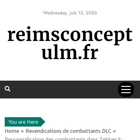
Skip
to
Wednesday, July 15, 2026
content
reimsconcept
ulm.fr
You are Here
Home
Revendications de combattants DLC
Personnalisation des combattants dans Tekken 8 :