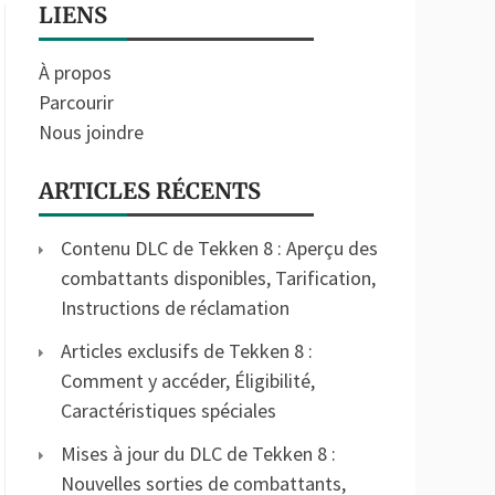
LIENS
À propos
Parcourir
Nous joindre
ARTICLES RÉCENTS
Contenu DLC de Tekken 8 : Aperçu des
combattants disponibles, Tarification,
Instructions de réclamation
Articles exclusifs de Tekken 8 :
Comment y accéder, Éligibilité,
Caractéristiques spéciales
Mises à jour du DLC de Tekken 8 :
Nouvelles sorties de combattants,