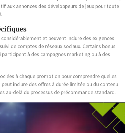
ntif aux annonces des développeurs de jeux pour toute
é.
cifiques
r considérablement et peuvent inclure des exigences
e suivi de comptes de réseaux sociaux. Certains bonus
ui participent à des campagnes marketing ou à des
 associées à chaque promotion pour comprendre quelles
a peut inclure des offres à durée limitée ou du contenu
ires au-delà du processus de précommande standard.