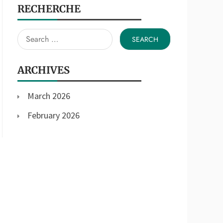
RECHERCHE
Search
for:
ARCHIVES
March 2026
February 2026