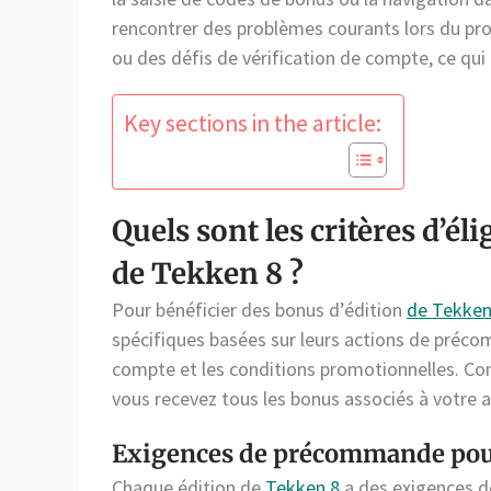
rencontrer des problèmes courants lors du pr
ou des défis de vérification de compte, ce qui
Key sections in the article:
Quels sont les critères d’él
de Tekken 8 ?
Pour bénéficier des bonus d’édition
de Tekken
spécifiques basées sur leurs actions de préco
compte et les conditions promotionnelles. Com
vous recevez tous les bonus associés à votre a
Exigences de précommande pour 
Chaque édition de
Tekken 8
a des exigences d