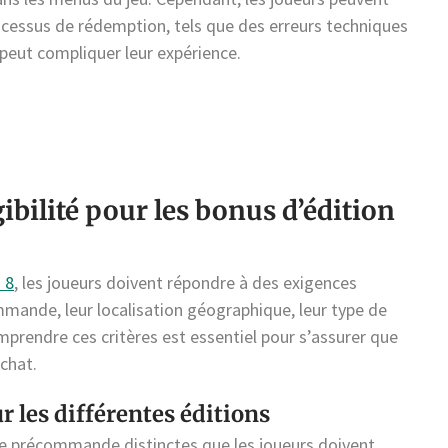
ocessus de rédemption, tels que des erreurs techniques
 peut compliquer leur expérience.
igibilité pour les bonus d’édition
 8
, les joueurs doivent répondre à des exigences
mmande, leur localisation géographique, leur type de
prendre ces critères est essentiel pour s’assurer que
chat.
les différentes éditions
e précommande distinctes que les joueurs doivent