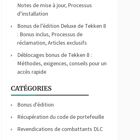
Notes de mise à jour, Processus
d’installation
Bonus de l’édition Deluxe de Tekken 8
: Bonus inclus, Processus de
réclamation, Articles exclusifs
Déblocages bonus de Tekken 8 :
Méthodes, exigences, conseils pour un
accès rapide
CATÉGORIES
Bonus d'édition
Récupération du code de portefeuille
Revendications de combattants DLC