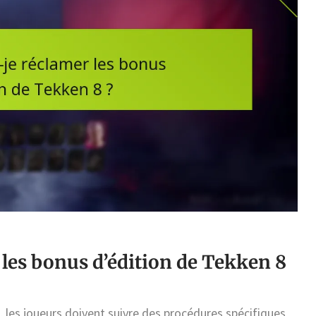
les bonus d’édition de Tekken 8
 les joueurs doivent suivre des procédures spécifiques