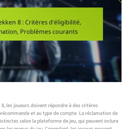
8, les joueurs doivent répondre à des critères
 de précommande et au type de compte. La réclamation de
stinctes selon la plateforme de jeu, qui peuvent inclure
ans les menus du jeu. Cependant, les joueurs peuvent