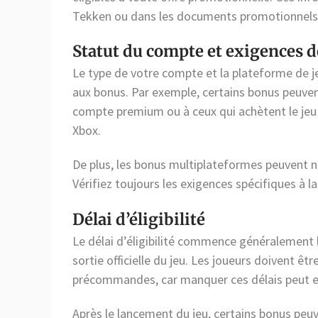
Tekken ou dans les documents promotionnels 
Statut du compte et exigences 
Le type de votre compte et la plateforme de je
aux bonus. Par exemple, certains bonus peuven
compte premium ou à ceux qui achètent le je
Xbox.
De plus, les bonus multiplateformes peuvent n
Vérifiez toujours les exigences spécifiques à 
Délai d’éligibilité
Le délai d’éligibilité commence généralement
sortie officielle du jeu. Les joueurs doivent êt
précommandes, car manquer ces délais peut en
Après le lancement du jeu, certains bonus peuv