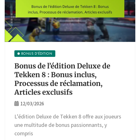
BONUS D'ÉDITION
Bonus de l’édition Deluxe de
Tekken 8 : Bonus inclus,
Processus de réclamation,
Articles exclusifs
12/03/2026
L’édition Deluxe de Tekken 8 offre aux joueurs
une multitude de bonus passionnants, y
compris