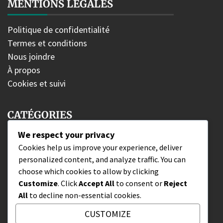
MENTIONS LÉGALES
Politique de confidentialité
Termes et conditions
Nous joindre
À propos
Cookies et suivi
CATÉGORIES
We respect your privacy
Bonus d'édition
Cookies help us improve your experience, deliver
personalized content, and analyze traffic. You can
Récupération du code de portefeuille
choose which cookies to allow by clicking
Revendications de combattants DLC
Customize
. Click
Accept All
to consent or
Reject
All
to decline non-essential cookies.
CUSTOMIZE