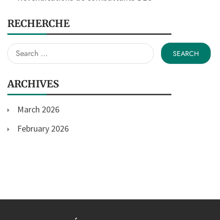
RECHERCHE
Search
for:
ARCHIVES
March 2026
February 2026