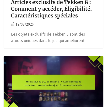
Articles exclusifs de Tekken 8 :
Comment y accéder, Éligibilité,
Caractéristiques spéciales
12/03/2026
Les objets exclusifs de Tekken 8 sont des
atouts uniques dans le jeu qui améliorent