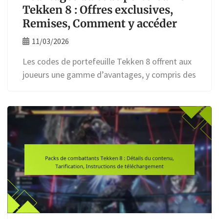
Tekken 8 : Offres exclusives,
Remises, Comment y accéder
11/03/2026
Les codes de portefeuille Tekken 8 offrent aux
joueurs une gamme d’avantages, y compris des