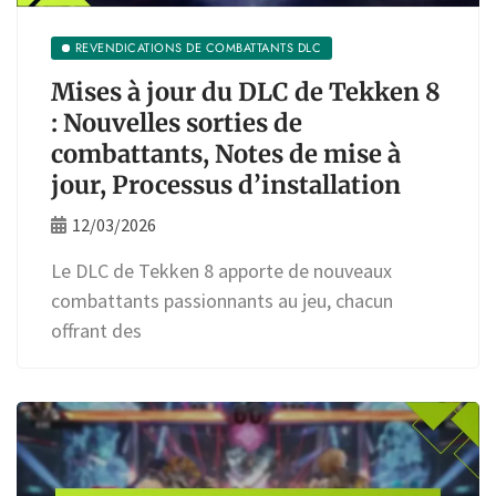
REVENDICATIONS DE COMBATTANTS DLC
Mises à jour du DLC de Tekken 8
: Nouvelles sorties de
combattants, Notes de mise à
jour, Processus d’installation
12/03/2026
Le DLC de Tekken 8 apporte de nouveaux
combattants passionnants au jeu, chacun
offrant des