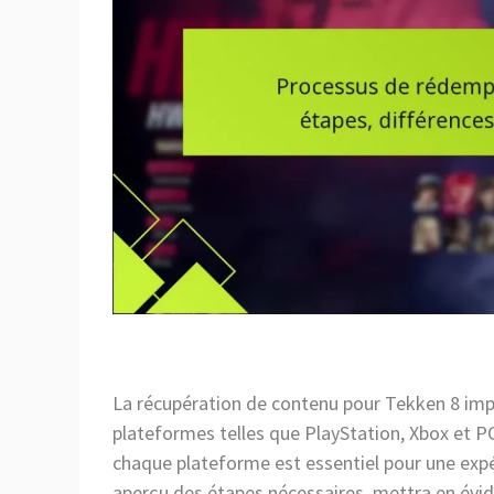
La récupération de contenu pour Tekken 8 impli
plateformes telles que PlayStation, Xbox et PC
chaque plateforme est essentiel pour une expé
aperçu des étapes nécessaires, mettra en évid