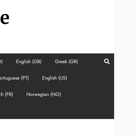
e
O)
English (GB)
Greek (GR)
ortuguese (PT)
English (US)
ch (FR)
Norwegian (NO)