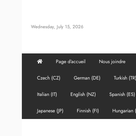
Skip
to
content
Wednesday, July 15, 2026
Page d’accueil
Nous joindre
Czech (CZ)
German (DE)
Turkish (TR
Italian (IT)
English (NZ)
Spanish (ES)
Japanese (JP)
Finnish (FI)
Hungarian 